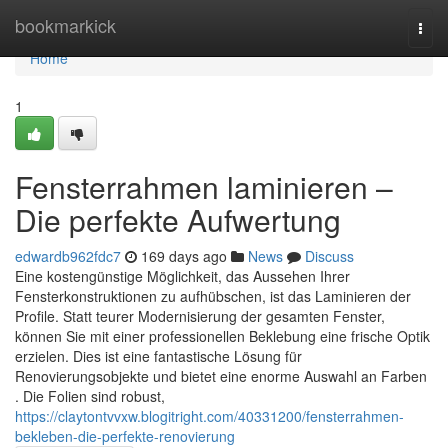
Home
bookmarkick
Togg
navi
Home
1
Fensterrahmen laminieren –
Die perfekte Aufwertung
edwardb962fdc7
169 days ago
News
Discuss
Eine kostengünstige Möglichkeit, das Aussehen Ihrer
Fensterkonstruktionen zu aufhübschen, ist das Laminieren der
Profile. Statt teurer Modernisierung der gesamten Fenster,
können Sie mit einer professionellen Beklebung eine frische Optik
erzielen. Dies ist eine fantastische Lösung für
Renovierungsobjekte und bietet eine enorme Auswahl an Farben
. Die Folien sind robust,
https://claytontvvxw.blogitright.com/40331200/fensterrahmen-
bekleben-die-perfekte-renovierung