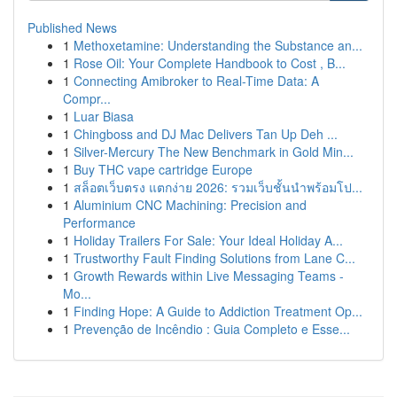
Published News
1
Methoxetamine: Understanding the Substance an...
1
Rose Oil: Your Complete Handbook to Cost , B...
1
Connecting Amibroker to Real-Time Data: A
Compr...
1
Luar Biasa
1
Chingboss and DJ Mac Delivers Tan Up Deh ...
1
Silver-Mercury The New Benchmark in Gold Min...
1
Buy THC vape cartridge Europe
1
สล็อตเว็บตรง แตกง่าย 2026: รวมเว็บชั้นนำพร้อมโป...
1
Aluminium CNC Machining: Precision and
Performance
1
Holiday Trailers For Sale: Your Ideal Holiday A...
1
Trustworthy Fault Finding Solutions from Lane C...
1
Growth Rewards within Live Messaging Teams -
Mo...
1
Finding Hope: A Guide to Addiction Treatment Op...
1
Prevenção de Incêndio : Guia Completo e Esse...