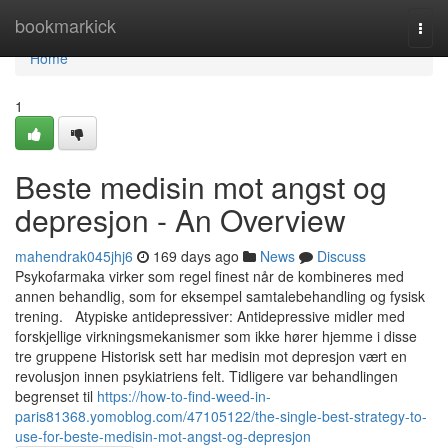
Home
bookmarkick
Togg
navi
Home
1
Beste medisin mot angst og
depresjon - An Overview
mahendrak045jhj6
169 days ago
News
Discuss
Psykofarmaka virker som regel finest når de kombineres med
annen behandlig, som for eksempel samtalebehandling og fysisk
trening. Atypiske antidepressiver: Antidepressive midler med
forskjellige virkningsmekanismer som ikke hører hjemme i disse
tre gruppene Historisk sett har medisin mot depresjon vært en
revolusjon innen psykiatriens felt. Tidligere var behandlingen
begrenset til
https://how-to-find-weed-in-
paris81368.yomoblog.com/47105122/the-single-best-strategy-to-
use-for-beste-medisin-mot-angst-og-depresjon