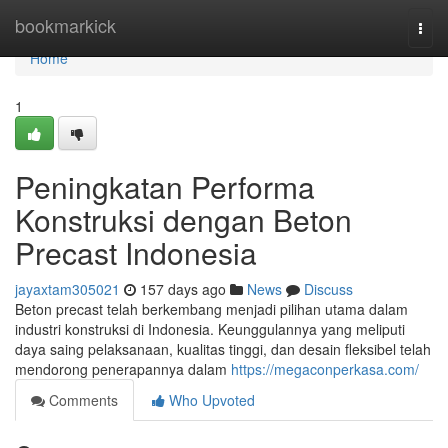
Home
bookmarkick
Togg
navi
Home
1
Peningkatan Performa
Konstruksi dengan Beton
Precast Indonesia
jayaxtam305021
157 days ago
News
Discuss
Beton precast telah berkembang menjadi pilihan utama dalam
industri konstruksi di Indonesia. Keunggulannya yang meliputi
daya saing pelaksanaan, kualitas tinggi, dan desain fleksibel telah
mendorong penerapannya dalam
https://megaconperkasa.com/
Comments
Who Upvoted