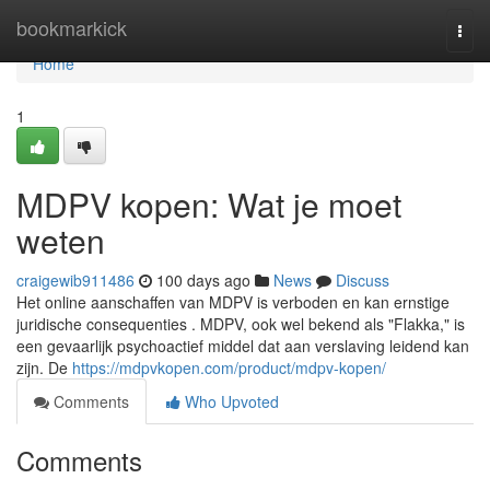
Home
bookmarkick
Togg
navi
Home
1
MDPV kopen: Wat je moet
weten
craigewib911486
100 days ago
News
Discuss
Het online aanschaffen van MDPV is verboden en kan ernstige
juridische consequenties . MDPV, ook wel bekend als "Flakka," is
een gevaarlijk psychoactief middel dat aan verslaving leidend kan
zijn. De
https://mdpvkopen.com/product/mdpv-kopen/
Comments
Who Upvoted
Comments