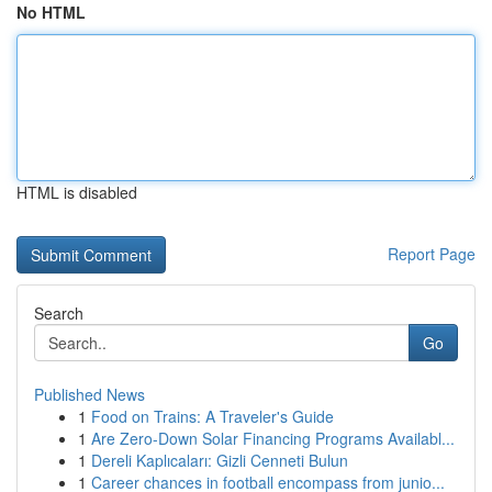
No HTML
HTML is disabled
Report Page
Search
Go
Published News
1
Food on Trains: A Traveler's Guide
1
Are Zero-Down Solar Financing Programs Availabl...
1
Dereli Kaplıcaları: Gizli Cenneti Bulun
1
Career chances in football encompass from junio...