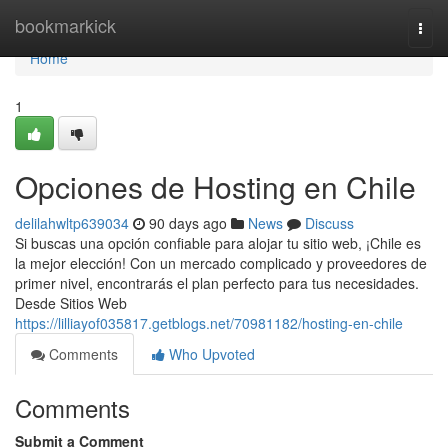
Home
bookmarkick
Togg
navi
Home
1
Opciones de Hosting en Chile
delilahwltp639034
90 days ago
News
Discuss
Si buscas una opción confiable para alojar tu sitio web, ¡Chile es
la mejor elección! Con un mercado complicado y proveedores de
primer nivel, encontrarás el plan perfecto para tus necesidades.
Desde Sitios Web
https://lilliayof035817.getblogs.net/70981182/hosting-en-chile
Comments
Who Upvoted
Comments
Submit a Comment