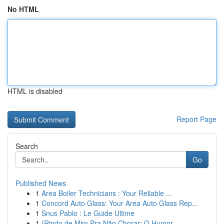
No HTML
HTML is disabled
Report Page
Search
Go
Published News
1
Area Boiler Technicians : Your Reliable ...
1
Concord Auto Glass: Your Area Auto Glass Rep...
1
Snus Pablo : Le Guide Ultime
1
{Rindo de Mim Pra Não Chorar: O Humor