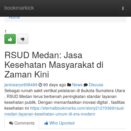
Home
bookmarkick
Togg
navi
Home
1
RSUD Medan: Jasa
Kesehatan Masyarakat di
Zaman Kini
janicearyo908489
90 days ago
News
Discuss
Sebagai rumah sakit vertikal pelataran di ibukota Sumatera Utara
, RSUD Medan terus berbenah peningkatan standar layanan
kesehatan publik. Dengan memanfaatkan inovasi digital , fasilitas
kesehatan ini
https://eternalbookmarks.com/story21270369/rsud-
medan-layanan-kesehatan-umum-di-era-modern
Comments
Who Upvoted