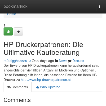
Home
bookmarkick
Togg
navi
Home
1
HP Druckerpatronen: Die
Ultimative Kaufberatung
rafaelgghc852510
90 days ago
News
Discuss
Der Erwerb von HP Druckerpatronen kann herausfordernd sein,
angesichts der vielfältigen Anzahl an Modellen und Optionen .
Diese Beratung hilft Ihnen, die passende Patrone für Ihren HP-
Drucker zu
http://www.hp-druckerpatronen.at
Comments
Who Upvoted
Comments