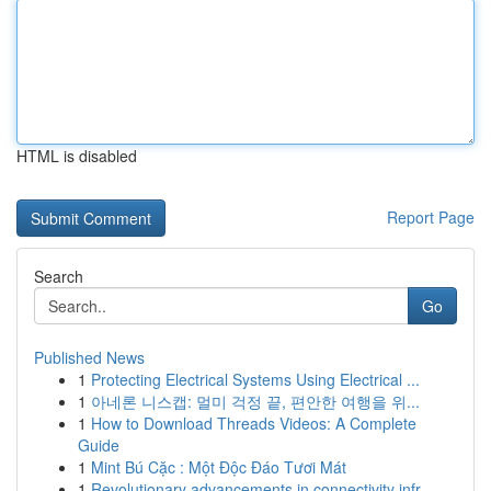
HTML is disabled
Report Page
Search
Go
Published News
1
Protecting Electrical Systems Using Electrical ...
1
아네론 니스캡: 멀미 걱정 끝, 편안한 여행을 위...
1
How to Download Threads Videos: A Complete
Guide
1
Mint Bú Cặc : Một Độc Đáo Tươi Mát
1
Revolutionary advancements in connectivity infr...