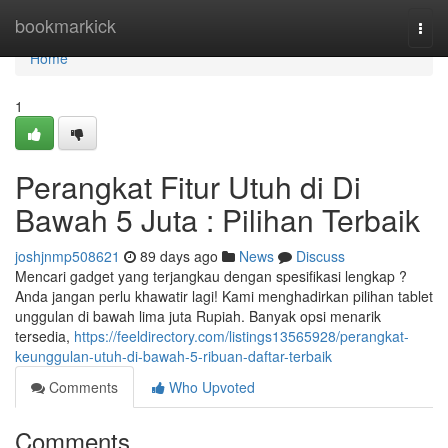
Home
bookmarkick
Togg
navi
Home
1
Perangkat Fitur Utuh di Di
Bawah 5 Juta : Pilihan Terbaik
joshjnmp508621
89 days ago
News
Discuss
Mencari gadget yang terjangkau dengan spesifikasi lengkap ?
Anda jangan perlu khawatir lagi! Kami menghadirkan pilihan tablet
unggulan di bawah lima juta Rupiah. Banyak opsi menarik
tersedia,
https://feeldirectory.com/listings13565928/perangkat-
keunggulan-utuh-di-bawah-5-ribuan-daftar-terbaik
Comments
Who Upvoted
Comments