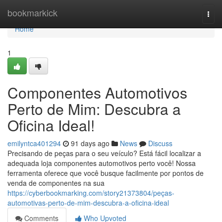
Home
bookmarkick
Togg
navi
Home
1
Componentes Automotivos
Perto de Mim: Descubra a
Oficina Ideal!
emilyntca401294
91 days ago
News
Discuss
Precisando de peças para o seu veículo? Está fácil localizar a
adequada loja componentes automotivos perto você! Nossa
ferramenta oferece que você busque facilmente por pontos de
venda de componentes na sua
https://cyberbookmarking.com/story21373804/peças-
automotivas-perto-de-mim-descubra-a-oficina-ideal
Comments
Who Upvoted