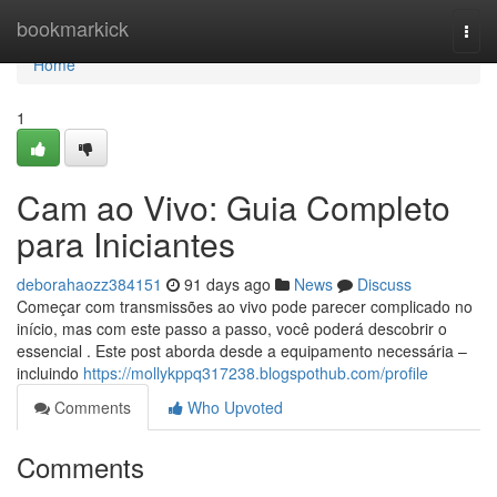
Home
bookmarkick
Togg
navi
Home
1
Cam ao Vivo: Guia Completo
para Iniciantes
deborahaozz384151
91 days ago
News
Discuss
Começar com transmissões ao vivo pode parecer complicado no
início, mas com este passo a passo, você poderá descobrir o
essencial . Este post aborda desde a equipamento necessária –
incluindo
https://mollykppq317238.blogspothub.com/profile
Comments
Who Upvoted
Comments