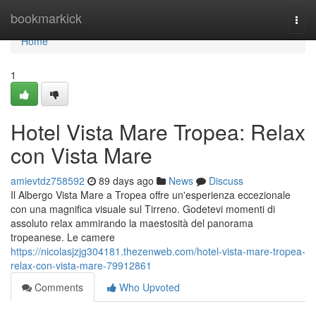
Home
bookmarkick
Togg
navi
Home
1
Hotel Vista Mare Tropea: Relax
con Vista Mare
amievtdz758592
89 days ago
News
Discuss
Il Albergo Vista Mare a Tropea offre un'esperienza eccezionale
con una magnifica visuale sul Tirreno. Godetevi momenti di
assoluto relax ammirando la maestosità del panorama
tropeanese. Le camere
https://nicolasjzjg304181.thezenweb.com/hotel-vista-mare-tropea-
relax-con-vista-mare-79912861
Comments
Who Upvoted