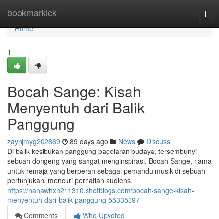
Home
bookmarkick
Togg
navi
Home
1
Bocah Sange: Kisah
Menyentuh dari Balik
Panggung
zaynjmyg202869
89 days ago
News
Discuss
Di balik kesibukan panggung pagelaran budaya, tersembunyi
sebuah dongeng yang sangat menginspirasi. Bocah Sange, nama
untuk remaja yang berperan sebagai pemandu musik di sebuah
pertunjukan, mencuri perhatian audiens.
https://nanawhxh211310.shotblogs.com/bocah-sange-kisah-
menyentuh-dari-balik-panggung-55335397
Comments
Who Upvoted