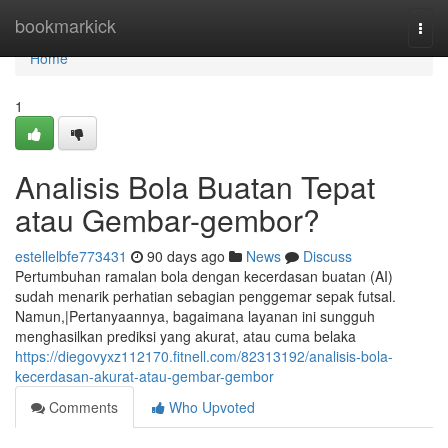
Home
bookmarkick
Togg
navi
Home
1
Analisis Bola Buatan Tepat
atau Gembar-gembor?
estellelbfe773431
90 days ago
News
Discuss
Pertumbuhan ramalan bola dengan kecerdasan buatan (AI)
sudah menarik perhatian sebagian penggemar sepak futsal.
Namun,|Pertanyaannya, bagaimana layanan ini sungguh
menghasilkan prediksi yang akurat, atau cuma belaka
https://diegovyxz112170.fitnell.com/82313192/analisis-bola-
kecerdasan-akurat-atau-gembar-gembor
Comments
Who Upvoted