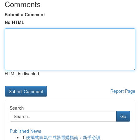
Comments
Submit a Comment
No HTML
HTML is disabled
Report Page
Search
Go
Published News
1
便攜式氧氣生成器選購指南：新手必讀