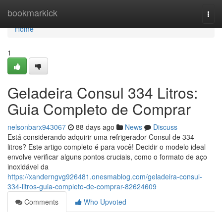
Home
bookmarkick
Togg
navi
Home
1
Geladeira Consul 334 Litros:
Guia Completo de Comprar
nelsonbarx943067
88 days ago
News
Discuss
Está considerando adquirir uma refrigerador Consul de 334
litros? Este artigo completo é para você! Decidir o modelo ideal
envolve verificar alguns pontos cruciais, como o formato de aço
inoxidável da
https://xanderngvg926481.onesmablog.com/geladeira-consul-
334-litros-guia-completo-de-comprar-82624609
Comments
Who Upvoted