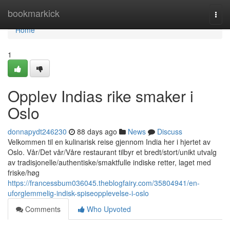
Home
bookmarkick
Togg
navi
Home
1
Opplev Indias rike smaker i
Oslo
donnapydt246230
88 days ago
News
Discuss
Velkommen til en kulinarisk reise gjennom India her i hjertet av
Oslo. Vår/Det vår/Våre restaurant tilbyr et bredt/stort/unikt utvalg
av tradisjonelle/authentiske/smaktfulle indiske retter, laget med
friske/høg
https://francessbum036045.theblogfairy.com/35804941/en-
uforglemmelig-indisk-spiseopplevelse-i-oslo
Comments
Who Upvoted