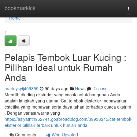
Home
bookmarkick
Togg
navi
Home
1
Pelapis Tembok Luar Kucing :
Pilihan Ideal untuk Rumah
Anda
marleykyij409859
90 days ago
News
Discuss
Memilih dinding eksterior yang cocok untuk bangunan Anda
adalah langkah yang utama. Cat tembok eksterior menawarkan
estetika yang menawan serta daya tahan terhadap cuaca ekstrim
. Dengan variasi warna yang
https://asiyatnth952741.goabroadblog.com/39936245/cat-tembok-
eksterior-pilihan-terbaik-untuk-hunian-anda
Comments
Who Upvoted