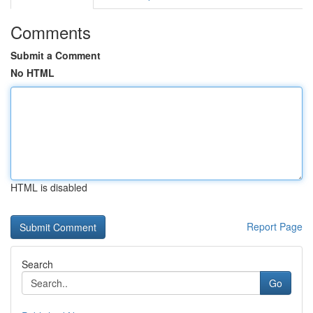
Comments
Submit a Comment
No HTML
HTML is disabled
Report Page
Search
Go