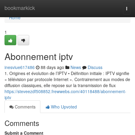
Home
bookmarkick
Togg
navi
Home
1
Abonnement iptv
inesviue617486
88 days ago
News
Discuss
1. Origines et évolution de l’IPTV • Définition initiale : IPTV signifie
« télévision par protocole Internet ». Contrairement aux modes de
diffusion classiques, elle repose sur la transmission de flux
https://steveezdf508852.frewwebs.com/40118488/abonnement-
iptv
Comments
Who Upvoted
Comments
Submit a Comment