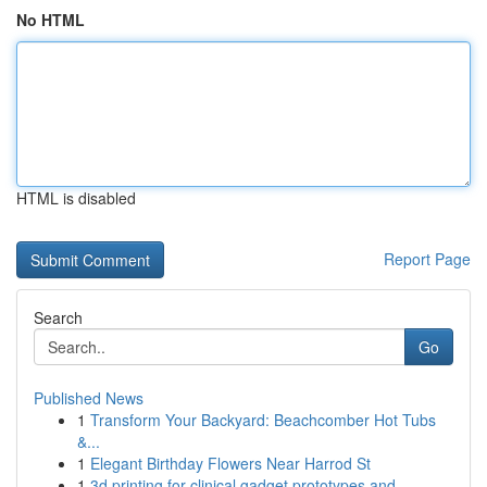
No HTML
HTML is disabled
Report Page
Search
Go
Published News
1
Transform Your Backyard: Beachcomber Hot Tubs
&...
1
Elegant Birthday Flowers Near Harrod St
1
3d printing for clinical gadget prototypes and ...