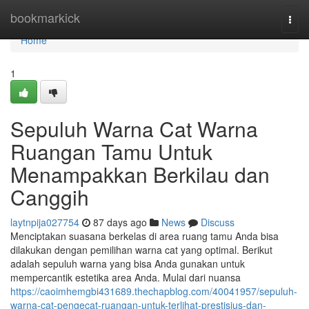
Home
bookmarkick
Togg
navi
Home
1
Sepuluh Warna Cat Warna
Ruangan Tamu Untuk
Menampakkan Berkilau dan
Canggih
laytnpija027754
87 days ago
News
Discuss
Menciptakan suasana berkelas di area ruang tamu Anda bisa
dilakukan dengan pemilihan warna cat yang optimal. Berikut
adalah sepuluh warna yang bisa Anda gunakan untuk
mempercantik estetika area Anda. Mulai dari nuansa
https://caoimhemgbi431689.thechapblog.com/40041957/sepuluh-
warna-cat-pengecat-ruangan-untuk-terlihat-prestisius-dan-