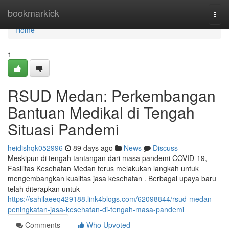
Home
bookmarkick
Togg
navi
Home
1
RSUD Medan: Perkembangan
Bantuan Medikal di Tengah
Situasi Pandemi
heidishqk052996
89 days ago
News
Discuss
Meskipun di tengah tantangan dari masa pandemi COVID-19,
Fasilitas Kesehatan Medan terus melakukan langkah untuk
mengembangkan kualitas jasa kesehatan . Berbagai upaya baru
telah diterapkan untuk
https://sahilaeeq429188.link4blogs.com/62098844/rsud-medan-
peningkatan-jasa-kesehatan-di-tengah-masa-pandemi
Comments
Who Upvoted