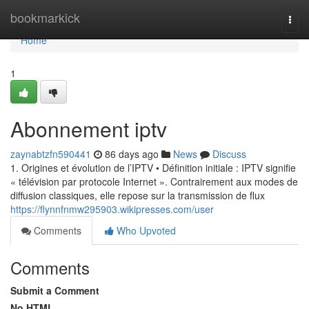
Home
bookmarkick
Togg
navi
Home
1
Abonnement iptv
zaynabtzfn590441
86 days ago
News
Discuss
1. Origines et évolution de l’IPTV • Définition initiale : IPTV signifie
« télévision par protocole Internet ». Contrairement aux modes de
diffusion classiques, elle repose sur la transmission de flux
https://flynnfnmw295903.wikipresses.com/user
Comments
Who Upvoted
Comments
Submit a Comment
No HTML