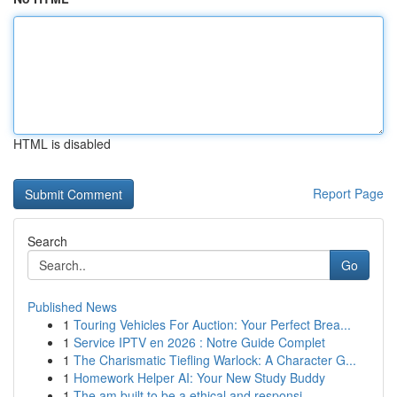
HTML is disabled
Report Page
Search
Go
Published News
1
Touring Vehicles For Auction: Your Perfect Brea...
1
Service IPTV en 2026 : Notre Guide Complet
1
The Charismatic Tiefling Warlock: A Character G...
1
Homework Helper AI: Your New Study Buddy
1
The am built to be a ethical and responsi...