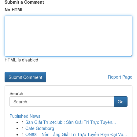
Submit a Comment
No HTML
HTML is disabled
Report Page
Search
Go
Published News
1
Sàn Giải Trí 24club : Sàn Giải Trí Trực Tuyến...
1
Cafe Göteborg
1
ON68 – Nền Tảng Giải Trí Trực Tuyến Hiện Đại Vớ...