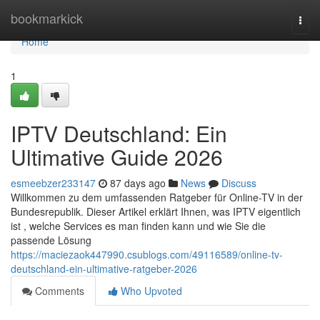
Home
bookmarkick
Togg
navi
Home
1
IPTV Deutschland: Ein
Ultimative Guide 2026
esmeebzer233147
87 days ago
News
Discuss
Willkommen zu dem umfassenden Ratgeber für Online-TV in der
Bundesrepublik. Dieser Artikel erklärt Ihnen, was IPTV eigentlich
ist , welche Services es man finden kann und wie Sie die
passende Lösung
https://maciezaok447990.csublogs.com/49116589/online-tv-
deutschland-ein-ultimative-ratgeber-2026
Comments
Who Upvoted