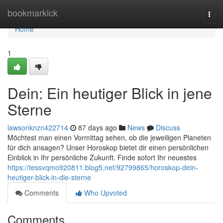
Home
bookmarkick
Togg
navi
Home
1
Dein: Ein heutiger Blick in jene
Sterne
lawsonknzn422714
87 days ago
News
Discuss
Möchtest man einen Vormittag sehen, ob die jeweiligen Planeten
für dich ansagen? Unser Horoskop bietet dir einen persönlichen
Einblick in Ihr persönliche Zukunft. Finde sofort Ihr neuestes
https://tessvqmo920811.blog5.net/92799865/horoskop-dein-
heutiger-blick-in-die-sterne
Comments
Who Upvoted
Comments