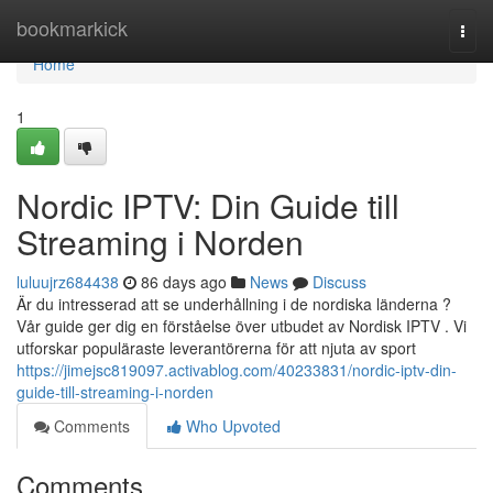
Home
bookmarkick
Togg
navi
Home
1
Nordic IPTV: Din Guide till
Streaming i Norden
luluujrz684438
86 days ago
News
Discuss
Är du intresserad att se underhållning i de nordiska länderna ?
Vår guide ger dig en förståelse över utbudet av Nordisk IPTV . Vi
utforskar populäraste leverantörerna för att njuta av sport
https://jimejsc819097.activablog.com/40233831/nordic-iptv-din-
guide-till-streaming-i-norden
Comments
Who Upvoted
Comments