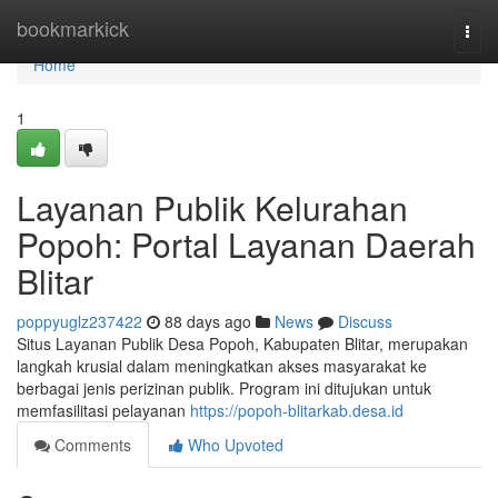
Home
bookmarkick
Togg
navi
Home
1
Layanan Publik Kelurahan
Popoh: Portal Layanan Daerah
Blitar
poppyuglz237422
88 days ago
News
Discuss
Situs Layanan Publik Desa Popoh, Kabupaten Blitar, merupakan
langkah krusial dalam meningkatkan akses masyarakat ke
berbagai jenis perizinan publik. Program ini ditujukan untuk
memfasilitasi pelayanan
https://popoh-blitarkab.desa.id
Comments
Who Upvoted