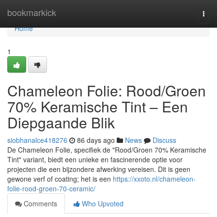
Home
bookmarkick
Togg
navi
Home
1
Chameleon Folie: Rood/Groen
70% Keramische Tint – Een
Diepgaande Blik
siobhanalce418276
86 days ago
News
Discuss
De Chameleon Folie, specifiek de "Rood/Groen 70% Keramische
Tint" variant, biedt een unieke en fascinerende optie voor
projecten die een bijzondere afwerking vereisen. Dit is geen
gewone verf of coating; het is een
https://xxoto.nl/chameleon-
folie-rood-groen-70-ceramic/
Comments
Who Upvoted