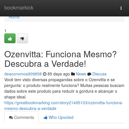
Home
bookmarkick
Togg
navi
Home
1
Ozenvitta: Funciona Mesmo?
Descubra a Verdade!
deaconvmoa909858
85 days ago
News
Discuss
Você tem visto diversas propagandas sobre o Ozenvitta e se
pergunta: o produto realmente funciona? Muitas pessoas buscam
dados sobre este produto para reduzir a gordura e alcançar o
shape ideal.
https://greatbookmarking.com/story21495103/ozenvitta-funciona-
mesmo-descubra-a-verdade
Comments
Who Upvoted