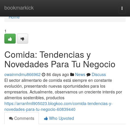
Home
bookmarkick
Togg
navi
Home
1
Comida: Tendencias y
Novedades Para Tu Negocio
owainmdmu866962
86 days ago
News
Discuss
El sector alimentario de comida está siempre en constante
evolución, presentando nuevas oportunidades para los
empresarios. Actualmente, observamos un creciente interés por
alimentos sostenibles, productos
https://arranfmil905023.blogkoo.com/comida-tendencias-y-
novedades-para-tu-negocio-60839440
Comments
Who Upvoted