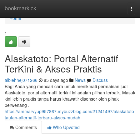
Home
bookmarkick
Togg
navi
Home
1
Alaskatoto: Portal Alternatif
TerKini & Akses Praktis
albiehhej071266
85 days ago
News
Discuss
Bagi Anda yang mencari cara untuk menikmati permainan judi
Alaskatoto, portal alternatif terkini ini adalah pilihan terbaik. Masuk
kini lebih praktis tanpa harus khawatir disensor oleh pihak
berwenang .
https://ammarvyup957867.mybuzzblog.com/21241497/alaskatoto-
tautan-alternatif-terbaru-akses-mudah
Comments
Who Upvoted