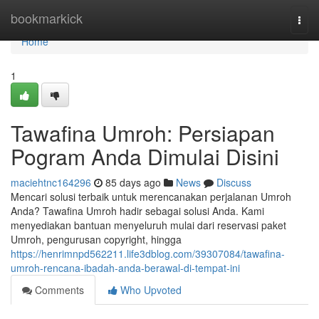
Home
bookmarkick
Togg
navi
Home
1
Tawafina Umroh: Persiapan
Pogram Anda Dimulai Disini
maciehtnc164296
85 days ago
News
Discuss
Mencari solusi terbaik untuk merencanakan perjalanan Umroh
Anda? Tawafina Umroh hadir sebagai solusi Anda. Kami
menyediakan bantuan menyeluruh mulai dari reservasi paket
Umroh, pengurusan copyright, hingga
https://henrimnpd562211.life3dblog.com/39307084/tawafina-
umroh-rencana-ibadah-anda-berawal-di-tempat-ini
Comments
Who Upvoted