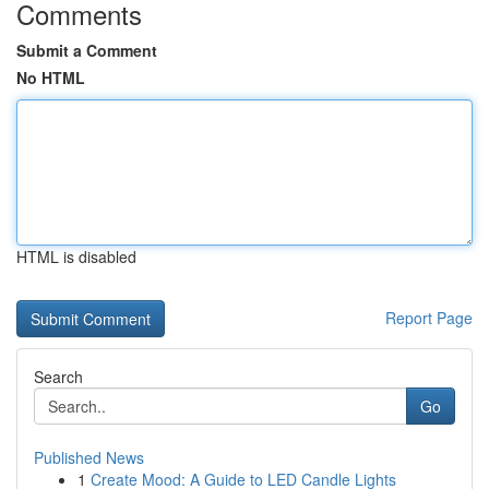
Comments
Submit a Comment
No HTML
HTML is disabled
Report Page
Search
Go
Published News
1
Create Mood: A Guide to LED Candle Lights