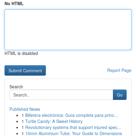
No HTML
HTML is disabled
Report Page
Search
Go
Published News
1
Billetera electrónica: Guía completa para princ...
1
Turtle Candy: A Sweet History
1
Revolutionary systems that support injured spec...
1
10mm Aluminium Tube: Your Guide to Dimensions