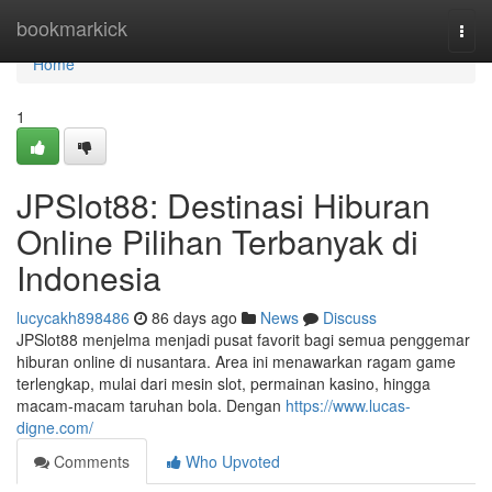
Home
bookmarkick
Togg
navi
Home
1
JPSlot88: Destinasi Hiburan
Online Pilihan Terbanyak di
Indonesia
lucycakh898486
86 days ago
News
Discuss
JPSlot88 menjelma menjadi pusat favorit bagi semua penggemar
hiburan online di nusantara. Area ini menawarkan ragam game
terlengkap, mulai dari mesin slot, permainan kasino, hingga
macam-macam taruhan bola. Dengan
https://www.lucas-
digne.com/
Comments
Who Upvoted