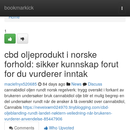
Home
bookmarkick
Togg
navi
Home
1
cbd oljeprodukt i norske
forhold: sikker kunnskap forut
for du vurderer inntak
maciefnyx520685
84 days ago
News
Discuss
cannabidiol oljen rundt norsk regelverk: trygg oversikt i forkant av
brukeren undersøker bruk cannabidiol olje blir et mulig begrep en
del undersøker rundt når de ønsker å få oversikt over cannabidiol,
Cannabis
https://neveixwm024970.tinyblogging.com/cbd-
oljeblanding-rundt-landet-nøktern-veiledning-når-brukeren-
vurderer-anvendelse-85447906
Comments
Who Upvoted