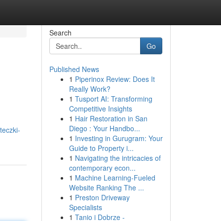
Search
Go
Published News
1
Piperinox Review: Does It
Really Work?
1
Tusport AI: Transforming
Competitive Insights
1
Hair Restoration in San
Diego : Your Handbo...
teczki-
1
Investing in Gurugram: Your
Guide to Property i...
1
Navigating the intricacies of
contemporary econ...
1
Machine Learning-Fueled
Website Ranking The ...
1
Preston Driveway
Specialists
1
Tanio i Dobrze -