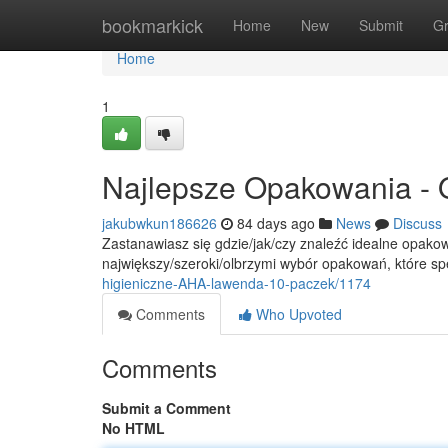
Home
bookmarkick
Home
New
Submit
G
Home
1
Najlepsze Opakowania - 
jakubwkun186626
84 days ago
News
Discuss
Zastanawiasz się gdzie/jak/czy znaleźć idealne opakow
największy/szeroki/olbrzymi wybór opakowań, które sp
higieniczne-AHA-lawenda-10-paczek/1174
Comments
Who Upvoted
Comments
Submit a Comment
No HTML