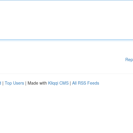
Rep
d
|
Top Users
| Made with
Kliqqi CMS
|
All RSS Feeds