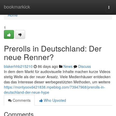
Home
bookmarkick
Togg
navi
Home
1
Prerolls in Deutschland: Der
neue Renner?
blakerhhb215210
86 days ago
News
Discuss
In dem dem Markt für audiovisuelle Inhalte machen kurze Videos
stetig Welle als der neuer Ansatz. Viele Medienhäuser entdecken
das das Interesse dieser werbegestützten Methoden, um weitere
https://montyoovd421838.mpeblog.com/73947968/prerolls-in-
deutschland-der-neue-hype
Comments
Who Upvoted
Comments