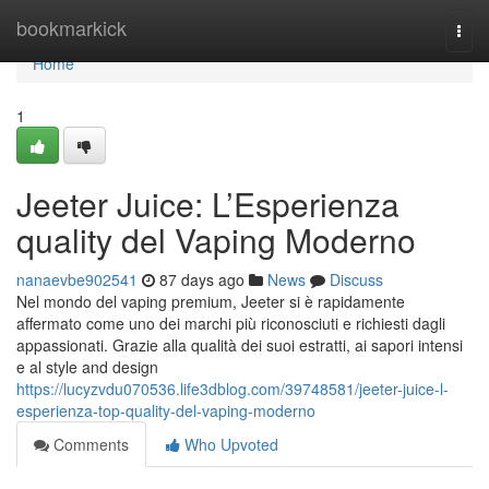
Home
bookmarkick
Togg
navi
Home
1
Jeeter Juice: L’Esperienza
quality del Vaping Moderno
nanaevbe902541
87 days ago
News
Discuss
Nel mondo del vaping premium, Jeeter si è rapidamente
affermato come uno dei marchi più riconosciuti e richiesti dagli
appassionati. Grazie alla qualità dei suoi estratti, ai sapori intensi
e al style and design
https://lucyzvdu070536.life3dblog.com/39748581/jeeter-juice-l-
esperienza-top-quality-del-vaping-moderno
Comments
Who Upvoted