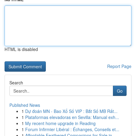
HTML is disabled
Report Page
Search
Go
Published News
1
Dự đoán MN - Bao Xổ Số VIP : Bắt Số MB Rất...
1
Plataformas elevadoras en Sevilla: Manual exh...
1
My recent home upgrade in Reading
1
Forum Infirmier Libéral : Échanges, Conseils et...
1
Affordable Feathered Companions for Sale in ...