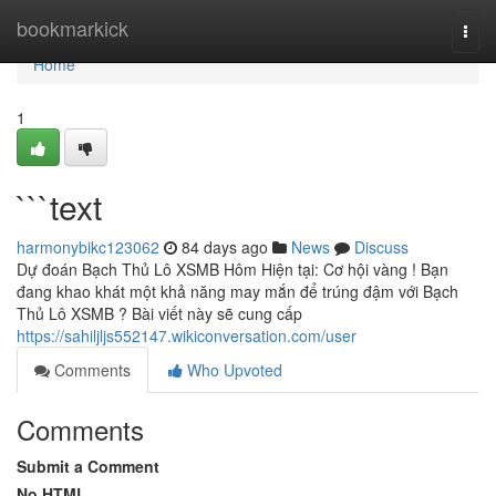
Home
bookmarkick
Togg
navi
Home
1
```text
harmonybikc123062
84 days ago
News
Discuss
Dự đoán Bạch Thủ Lô XSMB Hôm Hiện tại: Cơ hội vàng ! Bạn
đang khao khát một khả năng may mắn để trúng đậm với Bạch
Thủ Lô XSMB ? Bài viết này sẽ cung cấp
https://sahiljljs552147.wikiconversation.com/user
Comments
Who Upvoted
Comments
Submit a Comment
No HTML