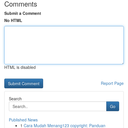
Comments
Submit a Comment
No HTML
HTML is disabled
Report Page
Search
Go
Published News
1
Cara Mudah Menang123 copyright: Panduan