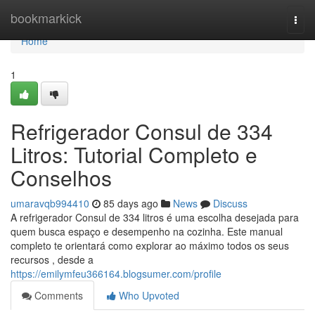
Home
bookmarkick
Togg
navi
Home
1
Refrigerador Consul de 334
Litros: Tutorial Completo e
Conselhos
umaravqb994410
85 days ago
News
Discuss
A refrigerador Consul de 334 litros é uma escolha desejada para
quem busca espaço e desempenho na cozinha. Este manual
completo te orientará como explorar ao máximo todos os seus
recursos , desde a
https://emilymfeu366164.blogsumer.com/profile
Comments
Who Upvoted