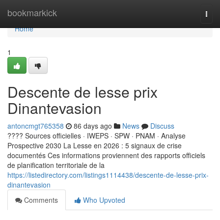
Home
bookmarkick
Togg
navi
Home
1
Descente de lesse prix
Dinantevasion
antoncmgt765358
86 days ago
News
Discuss
???? Sources officielles · IWEPS · SPW · PNAM · Analyse
Prospective 2030 La Lesse en 2026 : 5 signaux de crise
documentés Ces informations proviennent des rapports officiels
de planification territoriale de la
https://listedirectory.com/listings1114438/descente-de-lesse-prix-
dinantevasion
Comments
Who Upvoted