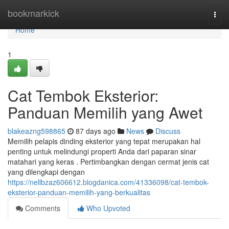
Home
bookmarkick
Togg
navi
Home
1
Cat Tembok Eksterior:
Panduan Memilih yang Awet
blakeazng598865
87 days ago
News
Discuss
Memilih pelapis dinding eksterior yang tepat merupakan hal
penting untuk melindungi properti Anda dari paparan sinar
matahari yang keras . Pertimbangkan dengan cermat jenis cat
yang dilengkapi dengan
https://nellbzaz606612.blogdanica.com/41336098/cat-tembok-
eksterior-panduan-memilih-yang-berkualitas
Comments
Who Upvoted