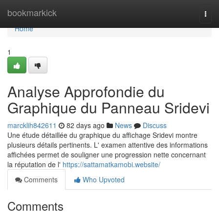
Home
bookmarkick
Togg
navi
Home
1
Analyse Approfondie du
Graphique du Panneau Sridevi
marcklih842611
82 days ago
News
Discuss
Une étude détaillée du graphique du affichage Sridevi montre
plusieurs détails pertinents. L' examen attentive des informations
affichées permet de souligner une progression nette concernant
la réputation de l'
https://sattamatkamobi.website/
Comments
Who Upvoted
Comments