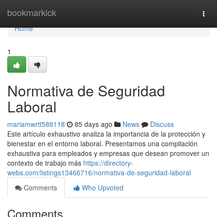
Home
bookmarkick
Togg
navi
Home
1
Normativa de Seguridad
Laboral
mariamwrtt588118
85 days ago
News
Discuss
Este artículo exhaustivo analiza la importancia de la protección y
bienestar en el entorno laboral. Presentamos una compilación
exhaustiva para empleados y empresas que desean promover un
contexto de trabajo más
https://directory-
webs.com/listings13466716/normativa-de-seguridad-laboral
Comments
Who Upvoted
Comments