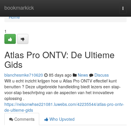
Home
bookmarkick
Togg
navi
Home
1
Atlas Pro ONTV: De Ultieme
Gids
blanchesmke710620
85 days ago
News
Discuss
Wilt u echt inzicht krijgen hoe u Atlas Pro ONTV effectief kunt
benutten ? Deze uitgebreide handleiding biedt lezers een stap-
voor-stap beschrijving van de aspecten van het innovatieve
oplossing .
https://nelsonwhse221081.luwebs.com/42235544/atlas-pro-ontv-
de-ultieme-gids
Comments
Who Upvoted