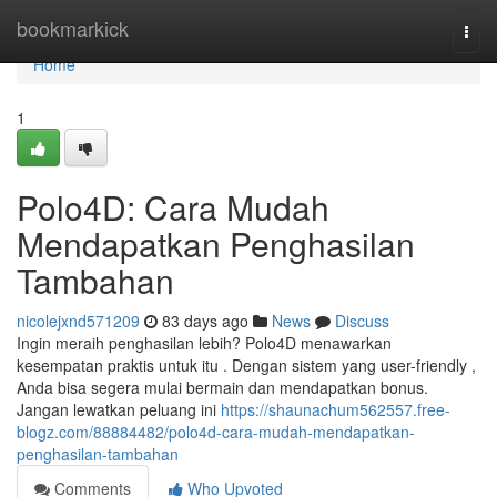
Home
bookmarkick
Togg
navi
Home
1
Polo4D: Cara Mudah
Mendapatkan Penghasilan
Tambahan
nicolejxnd571209
83 days ago
News
Discuss
Ingin meraih penghasilan lebih? Polo4D menawarkan
kesempatan praktis untuk itu . Dengan sistem yang user-friendly ,
Anda bisa segera mulai bermain dan mendapatkan bonus.
Jangan lewatkan peluang ini
https://shaunachum562557.free-
blogz.com/88884482/polo4d-cara-mudah-mendapatkan-
penghasilan-tambahan
Comments
Who Upvoted