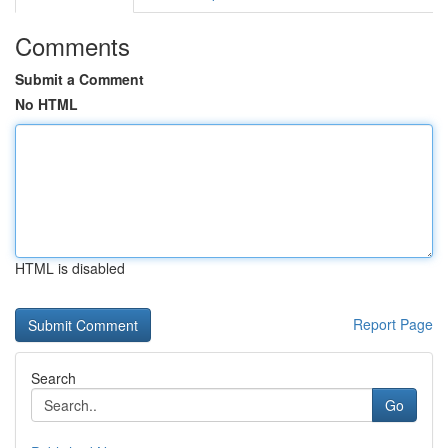
Comments
Submit a Comment
No HTML
HTML is disabled
Report Page
Search
Go