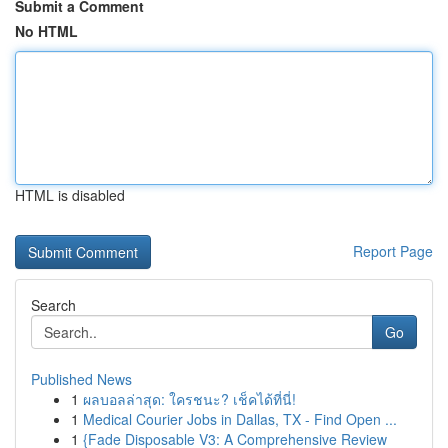
Submit a Comment
No HTML
HTML is disabled
Report Page
Search
Go
Published News
1
ผลบอลล่าสุด: ใครชนะ? เช็คได้ที่นี่!
1
Medical Courier Jobs in Dallas, TX - Find Open ...
1
{Fade Disposable V3: A Comprehensive Review