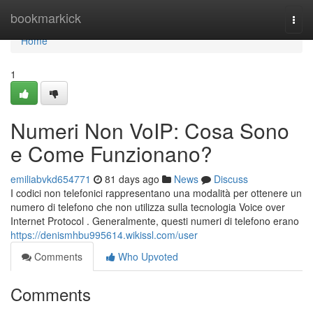
Home
bookmarkick
Togg
navi
Home
1
Numeri Non VoIP: Cosa Sono
e Come Funzionano?
emiliabvkd654771
81 days ago
News
Discuss
I codici non telefonici rappresentano una modalità per ottenere un
numero di telefono che non utilizza sulla tecnologia Voice over
Internet Protocol . Generalmente, questi numeri di telefono erano
https://denismhbu995614.wikissl.com/user
Comments
Who Upvoted
Comments