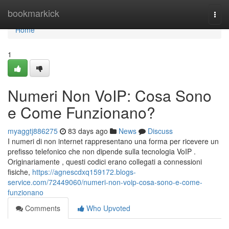
Home
bookmarkick
Togg
navi
Home
1
Numeri Non VoIP: Cosa Sono
e Come Funzionano?
myaggtj886275
83 days ago
News
Discuss
I numeri di non internet rappresentano una forma per ricevere un
prefisso telefonico che non dipende sulla tecnologia VoIP .
Originariamente , questi codici erano collegati a connessioni
fisiche,
https://agnescdxq159172.blogs-
service.com/72449060/numeri-non-voip-cosa-sono-e-come-
funzionano
Comments
Who Upvoted